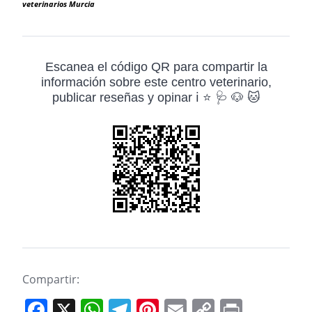
veterinarios Murcia
Escanea el código QR para compartir la
información sobre este centro veterinario,
publicar reseñas y opinar ℹ️ ⭐ 🩺 🐶 🐱
Compartir:
F
X
W
T
Pi
E
C
Pr