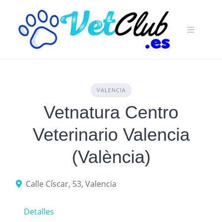
Skip
to
content
VALENCIA
Vetnatura Centro
Veterinario Valencia
(València)
Calle Císcar, 53, Valencia
Detalles