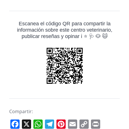
Escanea el código QR para compartir la
información sobre este centro veterinario,
publicar reseñas y opinar ℹ️ ⭐ 🩺 🐶 🐱
Compartir:
F
X
W
T
Pi
E
C
Pr