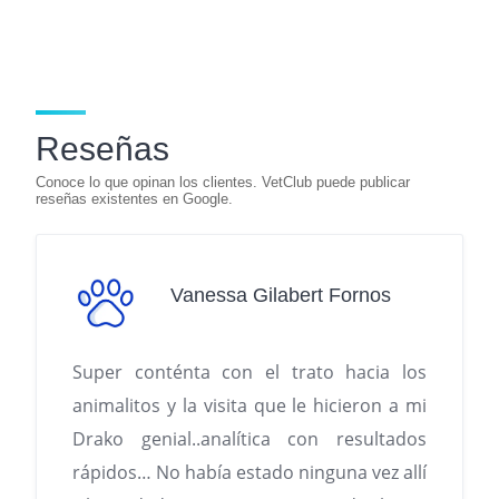
a
h
el
nt
m
o
in
c
at
e
er
ai
p
t
e
s
gr
e
l
y
b
A
a
st
Li
Reseñas
o
p
m
n
o
p
k
k
Vanessa Gilabert Fornos
Super conténta con el trato hacia los
animalitos y la visita que le hicieron a mi
Drako genial..analítica con resultados
rápidos… No había estado ninguna vez allí