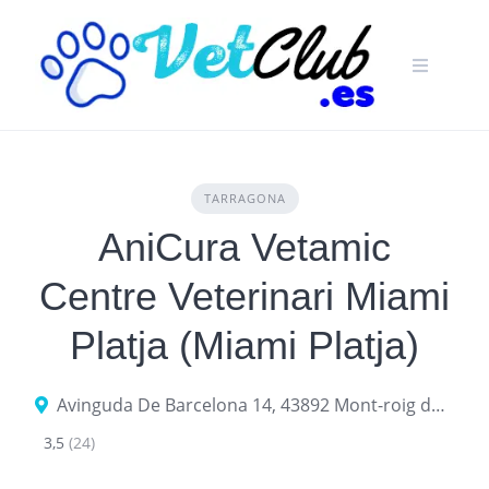
Skip
to
content
TARRAGONA
AniCura Vetamic
Centre Veterinari Miami
Platja (Miami Platja)
Avinguda De Barcelona 14, 43892 Mont-roig del Camp, provincia de Tarragona, España
3,5
(24)