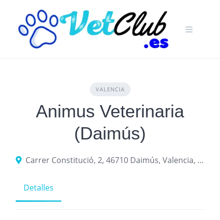
Skip
to
content
VALENCIA
Animus Veterinaria
(Daimús)
Carrer Constitució, 2, 46710 Daimús, Valencia, Spain
Detalles