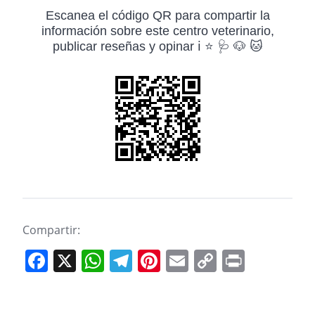
Escanea el código QR para compartir la
información sobre este centro veterinario,
publicar reseñas y opinar ℹ️ ⭐ 🩺 🐶 🐱
Compartir:
F
X
W
T
Pi
E
C
Pr
a
h
el
nt
m
o
in
c
at
e
er
ai
p
t