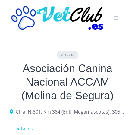
Skip
to
content
MURCIA
Asociación Canina
Nacional ACCAM
(Molina de Segura)
Ctra. N-301, Km 384 (Edif. Megamascotas), 30500 Molina de Segura
Detalles