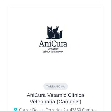
TARRAGONA
AniCura Vetamic Clínica
Veterinaria (Cambrils)
Carrer De Les Ferreries 2a, 43850 Cambrils, provincia de Tarragona, España