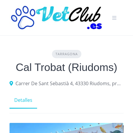
Skip
to
content
TARRAGONA
Cal Trobat (Riudoms)
Carrer De Sant Sebastià 4, 43330 Riudoms, provincia de Tarragona, España
Detalles