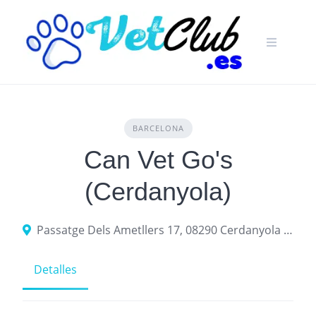
Skip
to
content
BARCELONA
Can Vet Go's
(Cerdanyola)
Passatge Dels Ametllers 17, 08290 Cerdanyola del Vallès, provincia de Barcelona, España
Detalles