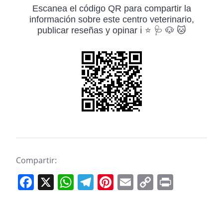
Escanea el código QR para compartir la
información sobre este centro veterinario,
publicar reseñas y opinar ℹ️ ⭐ 🩺 🐶 🐱
Compartir:
F
X
W
T
Pi
E
C
Pr
a
h
el
nt
m
o
in
c
at
e
er
ai
p
t