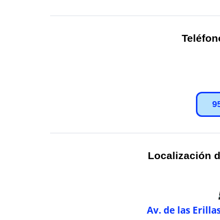
Teléfon
9
Localización d
Av. de las Erill