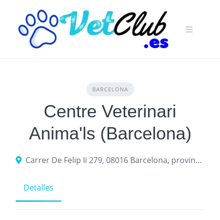
Skip
to
content
BARCELONA
Centre Veterinari
Anima'ls (Barcelona)
Carrer De Felip Ii 279, 08016 Barcelona, provincia de Barcelona, España
Detalles