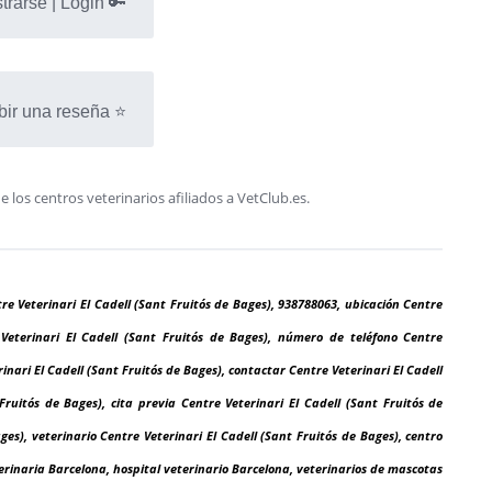
trarse | Login 🔑
bir una reseña ⭐
os centros veterinarios afiliados a VetClub.es.
tre Veterinari El Cadell (Sant Fruitós de Bages), 938788063, ubicación Centre
e Veterinari El Cadell (Sant Fruitós de Bages), número de teléfono Centre
rinari El Cadell (Sant Fruitós de Bages), contactar Centre Veterinari El Cadell
Fruitós de Bages), cita previa Centre Veterinari El Cadell (Sant Fruitós de
ges), veterinario Centre Veterinari El Cadell (Sant Fruitós de Bages), centro
terinaria Barcelona, hospital veterinario Barcelona, veterinarios de mascotas