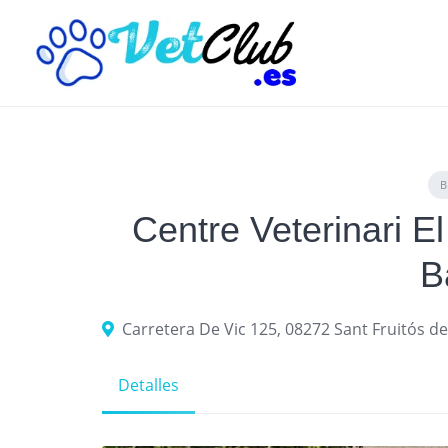
Skip
to
content
Centre Veterinari El
B
Carretera De Vic 125, 08272 Sant Fruitós d
Detalles