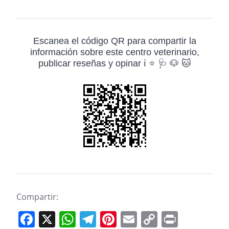
Escanea el código QR para compartir la
información sobre este centro veterinario,
publicar reseñas y opinar ℹ️ ⭐ 🩺 🐶 🐱
Compartir:
F
X
W
T
Pi
E
C
Pr