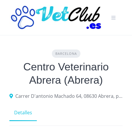
Skip
to
content
BARCELONA
Centro Veterinario
Abrera (Abrera)
Carrer D'antonio Machado 64, 08630 Abrera, provincia de Barcelona, España
Detalles