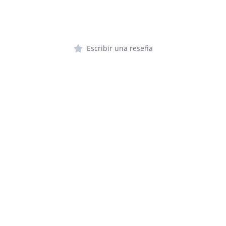
c
at
e
er
ai
p
t
e
s
gr
e
l
y
b
A
a
st
Li
o
p
Escribir una reseña
m
n
o
p
k
k