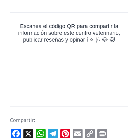
Escanea el código QR para compartir la
información sobre este centro veterinario,
publicar reseñas y opinar ℹ️ ⭐ 🩺 🐶 🐱
Compartir:
F
X
W
T
Pi
E
C
Pr