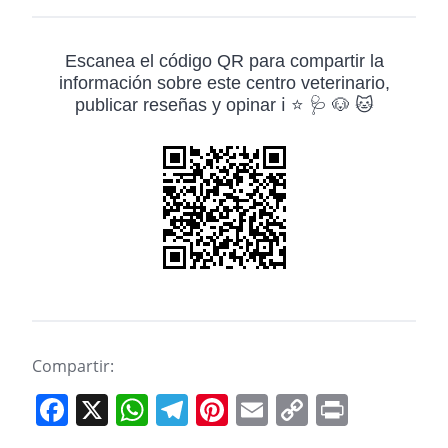
Escanea el código QR para compartir la
información sobre este centro veterinario,
publicar reseñas y opinar ℹ️ ⭐ 🩺 🐶 🐱
Compartir:
F
X
W
T
Pi
E
C
Pr
a
h
el
nt
m
o
in