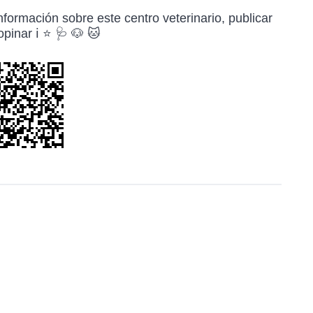
formación sobre este centro veterinario, publicar
pinar ℹ️ ⭐ 🩺 🐶 🐱
r