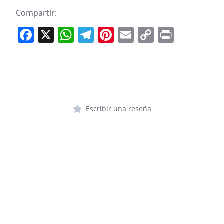
Compartir:
F
X
W
T
Pi
E
C
Pr
a
h
el
nt
m
o
in
c
at
e
er
ai
p
t
e
s
gr
e
l
y
b
A
a
st
Li
o
p
Escribir una reseña
m
n
o
p
k
k