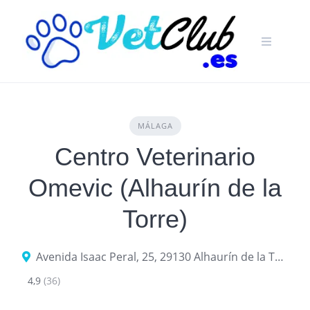
Skip
to
content
MÁLAGA
Centro Veterinario
Omevic (Alhaurín de la
Torre)
Avenida Isaac Peral, 25, 29130 Alhaurín de la Torre, Málaga, España
4,9
(36)