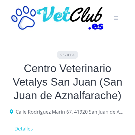
Skip
to
content
SEVILLA
Centro Veterinario
Vetalys San Juan (San
Juan de Aznalfarache)
Calle Rodríguez Marín 67, 41920 San Juan de Aznalfarache, provincia de Sevilla, España
Detalles