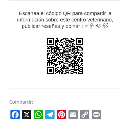
Escanea el código QR para compartir la
información sobre este centro veterinario,
publicar reseñas y opinar ℹ️ ⭐ 🩺 🐶 🐱
Compartir:
F
X
W
T
Pi
E
C
Pr
a
h
el
nt
m
o
in