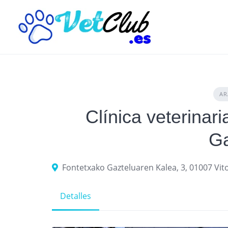
Skip
to
content
AR
Clínica veterinari
Ga
Fontetxako Gazteluaren Kalea, 3, 01007 Vito
Detalles