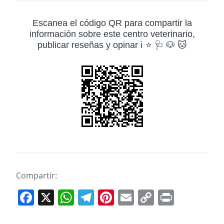
Escanea el código QR para compartir la
información sobre este centro veterinario,
publicar reseñas y opinar ℹ️ ⭐ 🩺 🐶 🐱
Compartir:
F
X
W
T
Pi
E
C
Pr
a
h
el
nt
m
o
in