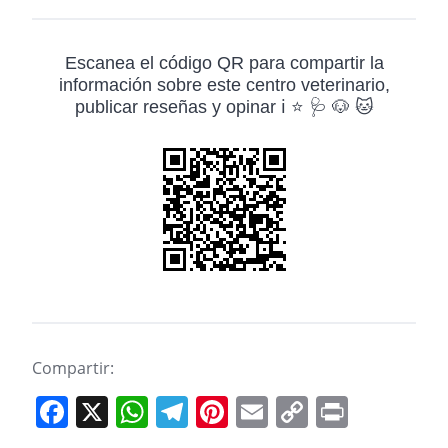
Escanea el código QR para compartir la
información sobre este centro veterinario,
publicar reseñas y opinar ℹ️ ⭐ 🩺 🐶 🐱
Compartir:
F
X
W
T
Pi
E
C
Pr
a
h
el
nt
m
o
in