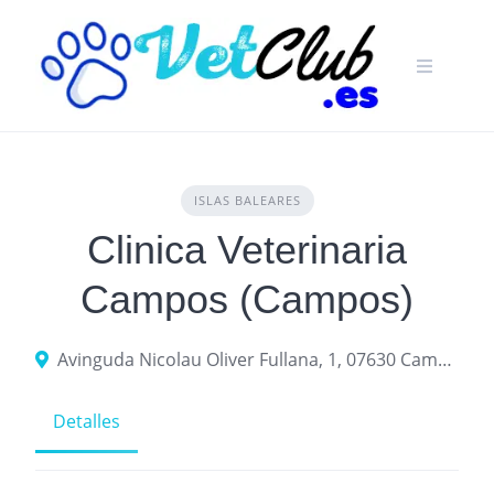
Skip
to
content
ISLAS BALEARES
Clinica Veterinaria
Campos (Campos)
Avinguda Nicolau Oliver Fullana, 1, 07630 Campos, Illes Balears, Spain
Detalles