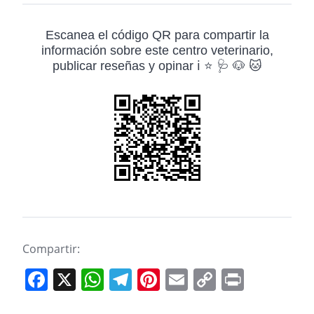
Escanea el código QR para compartir la
información sobre este centro veterinario,
publicar reseñas y opinar ℹ️ ⭐ 🩺 🐶 🐱
Compartir:
F
X
W
T
Pi
E
C
Pr
a
h
el
nt
m
o
in