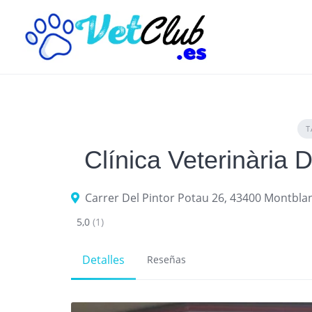
Skip
to
content
T
Clínica Veterinària
Carrer Del Pintor Potau 26, 43400 Montbla
5,0
(1)
Detalles
Reseñas