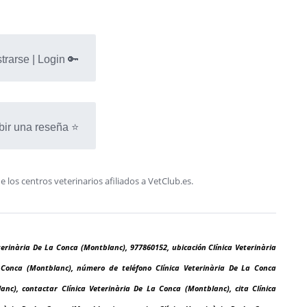
trarse | Login 🔑
bir una reseña ⭐
os centros veterinarios afiliados a VetClub.es.
terinària De La Conca (Montblanc), 977860152, ubicación Clínica Veterinària
 Conca (Montblanc), número de teléfono Clínica Veterinària De La Conca
anc), contactar Clínica Veterinària De La Conca (Montblanc), cita Clínica