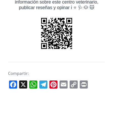
información sobre este centro veterinario,
publicar reseñas y opinar ℹ️ ⭐ 🩺 🐶 🐱
Compartir:
F
X
W
T
Pi
E
C
Pr
a
h
el
nt
m
o
in
c
at
e
er
ai
p
t
e
s
gr
e
l
y