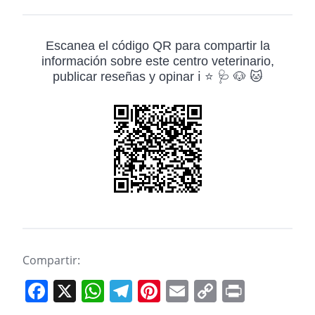
Escanea el código QR para compartir la
información sobre este centro veterinario,
publicar reseñas y opinar ℹ️ ⭐ 🩺 🐶 🐱
Compartir:
F
X
W
T
Pi
E
C
Pr
a
h
el
nt
m
o
in