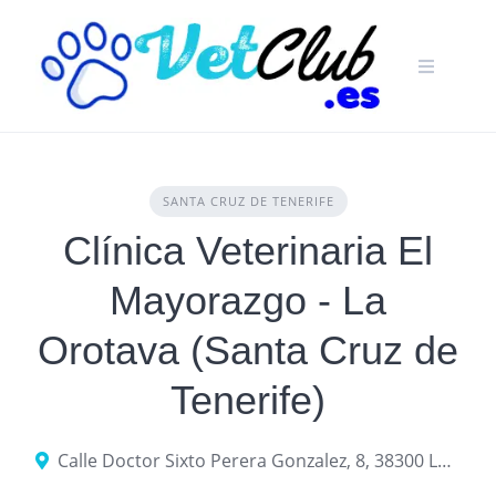
Skip
to
content
SANTA CRUZ DE TENERIFE
Clínica Veterinaria El
Mayorazgo - La
Orotava (Santa Cruz de
Tenerife)
Calle Doctor Sixto Perera Gonzalez, 8, 38300 La Orotava, Santa Cruz de Tenerife, Islas Canarias