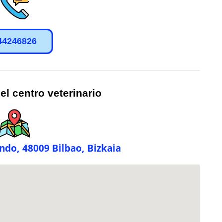
44246826
el centro veterinario
ando, 48009 Bilbao, Bizkaia