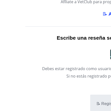
Afíliate a VetClub para p
📝
Escribe una reseña so
Debes estar registrado como usuario
Si no estás registrado 
📝 Regis