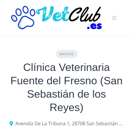
Skip
to
content
MADRID
Clínica Veterinaria
Fuente del Fresno (San
Sebastián de los
Reyes)
Avenida De La Tribuna 1, 28708 San Sebastián de los Reyes, provincia de Madrid, España