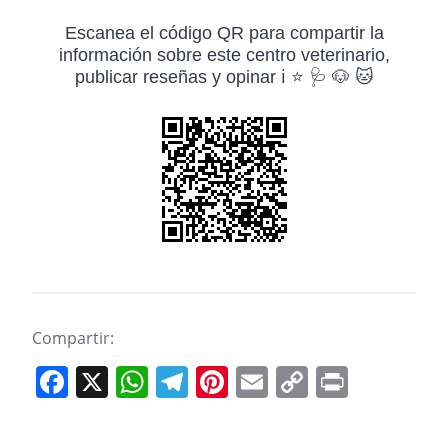
Escanea el código QR para compartir la
información sobre este centro veterinario,
publicar reseñas y opinar ℹ️ ⭐ 🩺 🐶 🐱
Compartir:
F
X
W
T
Pi
E
C
Pr
a
h
el
nt
m
o
in
c
at
e
er
ai
p
t