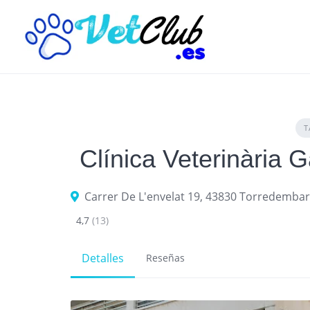
Skip
to
content
T
Clínica Veterinària 
Carrer De L'envelat 19, 43830 Torredembar
4,7
(13)
Detalles
Reseñas