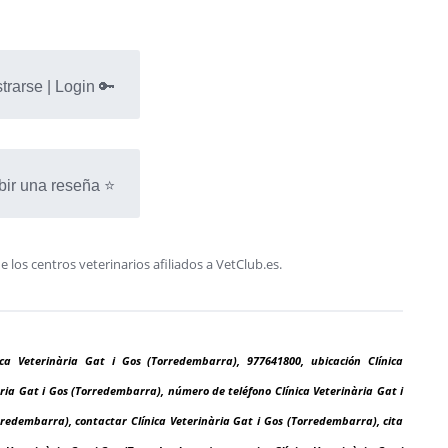
trarse | Login 🔑
bir una reseña ⭐
os centros veterinarios afiliados a VetClub.es.
ica Veterinària Gat i Gos (Torredembarra), 977641800, ubicación Clínica
ària Gat i Gos (Torredembarra), número de teléfono Clínica Veterinària Gat i
rredembarra), contactar Clínica Veterinària Gat i Gos (Torredembarra), cita