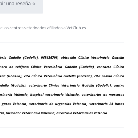
bir una reseña ⭐
os centros veterinarios afiliados a VetClub.es.
nària Godella (Godella), 963636798, ubicación Clínica Veterinària Godella
úmero de teléfono Clínica Veterinària Godella (Godella), contacto Clínica
la (Godella), cita Clínica Veterinària Godella (Godella), cita previa Clínica
della (Godella), veterinario Clínica Veterinària Godella (Godella), centro
terinaria Valencia, hospital veterinario Valencia, veterinarios de mascotas
a gatos Valencia, veterinario de urgencias Valencia, veterinario 24 horas
cia, buscador veterinario Valencia, directorio veterinarios Valencia