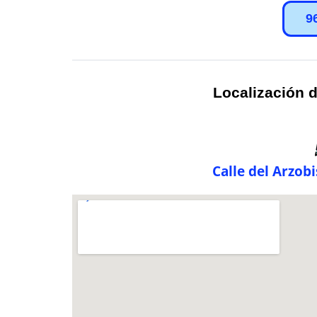
9
Localización d
Calle del Arzob