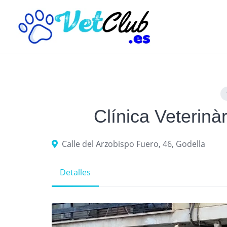
Skip
to
content
Clínica Veterinà
Calle del Arzobispo Fuero, 46, Godella
Detalles