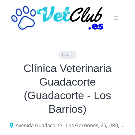
Skip
to
content
CÁDIZ
Clínica Veterinaria
Guadacorte
(Guadacorte - Los
Barrios)
Avenida Guadacorte - Los Gorriones, 25, URB, 11379 Guadacorte, Cádiz