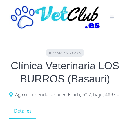
Skip
to
content
BIZKAIA / VIZCAYA
Clínica Veterinaria LOS
BURROS (Basauri)
Agirre Lehendakariaren Etorb, nº 7, bajo, 48970 Basauri, Biscay
Detalles