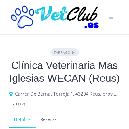
Skip
to
content
TARRAGONA
Clínica Veterinaria Mas
Iglesias WECAN (Reus)
Carrer De Bernat Torroja 1, 43204 Reus, provincia de Tarragona, España
5,0
(12)
Detalles
Reseñas