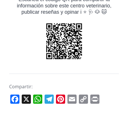
información sobre este centro veterinario,
publicar reseñas y opinar ℹ️ ⭐ 🩺 🐶 🐱
Compartir:
F
X
W
T
Pi
E
C
Pr
a
h
el
nt
m
o
in
c
at
e
er
ai
p
t
e
s
gr
e
l
y