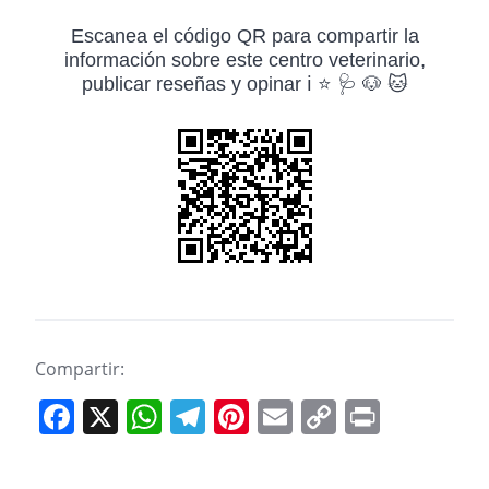
Escanea el código QR para compartir la
información sobre este centro veterinario,
publicar reseñas y opinar ℹ️ ⭐ 🩺 🐶 🐱
Compartir:
F
X
W
T
Pi
E
C
Pr
a
h
el
nt
m
o
in
c
at
e
er
ai
p
t