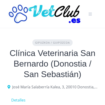
Skip
to
content
GIPUZKOA / GUIPÚZCOA
Clínica Veterinaria San
Bernardo (Donostia /
San Sebastián)
José María Salaberría Kalea, 3, 20010 Donostia, Gipuzkoa
Detalles