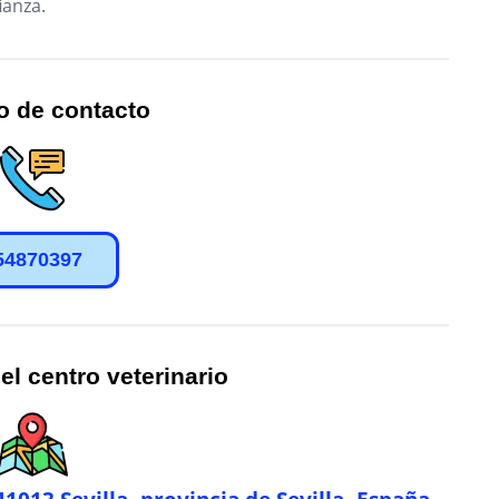
ianza.
o de contacto
54870397
el centro veterinario