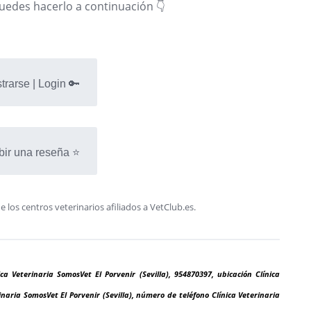
puedes hacerlo a continuación 👇
trarse | Login 🔑
bir una reseña ⭐
os centros veterinarios afiliados a VetClub.es.
ica Veterinaria SomosVet El Porvenir (Sevilla), 954870397, ubicación Clínica
rinaria SomosVet El Porvenir (Sevilla), número de teléfono Clínica Veterinaria