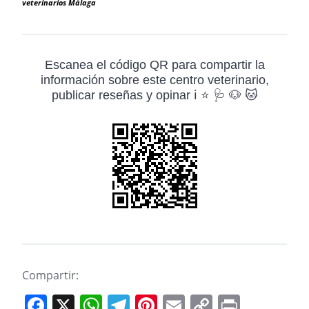
veterinarios Málaga
Escanea el código QR para compartir la
información sobre este centro veterinario,
publicar reseñas y opinar ℹ️ ⭐ 🩺 🐶 🐱
Compartir:
F
X
W
T
Pi
E
C
Pr