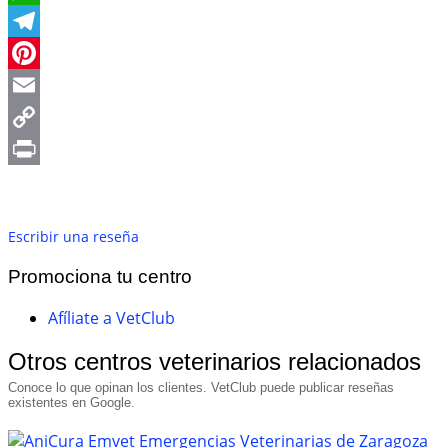
WhatsApp
Telegram
Pinterest
Email
Copy
Link
Print
Escribir una reseña
Promociona tu centro
Afíliate a VetClub
Otros centros veterinarios relacionados