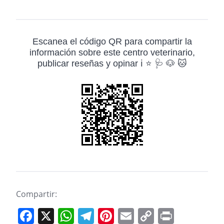
Escanea el código QR para compartir la
información sobre este centro veterinario,
publicar reseñas y opinar ℹ️ ⭐ 🩺 🐶 🐱
Compartir:
F
X
W
T
Pi
E
C
Pr