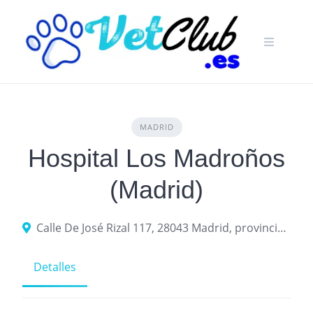
Skip
to
content
MADRID
Hospital Los Madroños
(Madrid)
Calle De José Rizal 117, 28043 Madrid, provincia de Madrid, España
Detalles