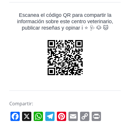
Escanea el código QR para compartir la
información sobre este centro veterinario,
publicar reseñas y opinar ℹ️ ⭐ 🩺 🐶 🐱
Compartir:
F
X
W
T
Pi
E
C
Pr
a
h
el
nt
m
o
in