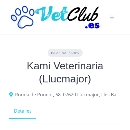
Skip
to
content
ISLAS BALEARES
Kami Veterinaria
(Llucmajor)
Ronda de Ponent, 68, 07620 Llucmajor, Illes Balears, España
Detalles