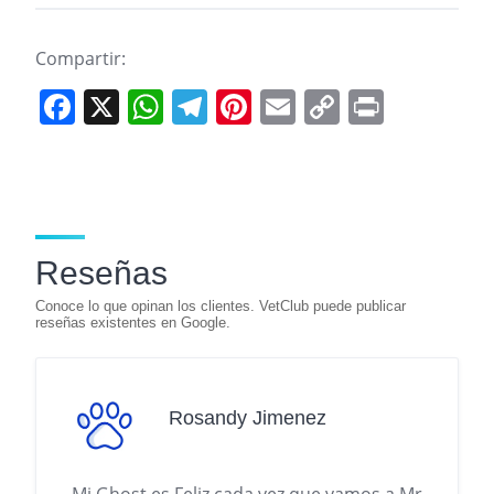
Compartir:
F
X
W
T
Pi
E
C
Pr
a
h
el
nt
m
o
in
c
at
e
er
ai
p
t
e
s
gr
e
l
y
b
A
a
st
Li
Reseñas
o
p
m
n
o
p
k
k
Rosandy Jimenez