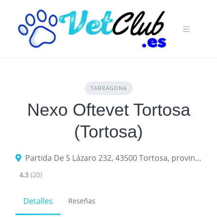
Skip
to
content
TARRAGONA
Nexo Oftevet Tortosa
(Tortosa)
Partida De S Lázaro 232, 43500 Tortosa, provincia de Tarragona, España
4,3
(20)
Detalles
Reseñas