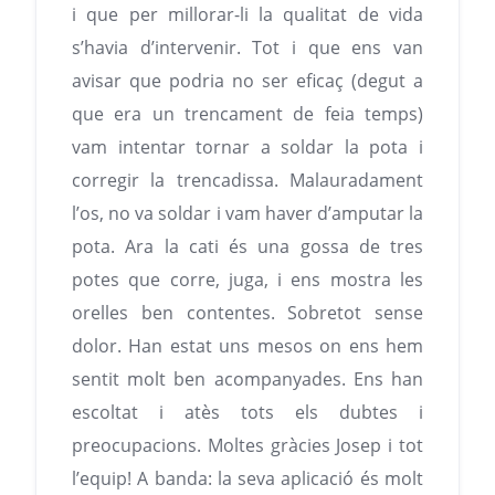
i que per millorar-li la qualitat de vida
s’havia d’intervenir. Tot i que ens van
avisar que podria no ser eficaç (degut a
que era un trencament de feia temps)
vam intentar tornar a soldar la pota i
corregir la trencadissa. Malauradament
l’os, no va soldar i vam haver d’amputar la
pota. Ara la cati és una gossa de tres
potes que corre, juga, i ens mostra les
orelles ben contentes. Sobretot sense
dolor. Han estat uns mesos on ens hem
sentit molt ben acompanyades. Ens han
escoltat i atès tots els dubtes i
preocupacions. Moltes gràcies Josep i tot
l’equip! A banda: la seva aplicació és molt