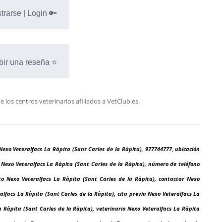
trarse | Login 🔑
bir una reseña ⭐
os centros veterinarios afiliados a VetClub.es.
Nexo Veteralfacs La Ràpita (Sant Carles de la Ràpita), 977744777, ubicación
n Nexo Veteralfacs La Ràpita (Sant Carles de la Ràpita), número de teléfono
to Nexo Veteralfacs La Ràpita (Sant Carles de la Ràpita), contactar Nexo
alfacs La Ràpita (Sant Carles de la Ràpita), cita previa Nexo Veteralfacs La
a Ràpita (Sant Carles de la Ràpita), veterinario Nexo Veteralfacs La Ràpita