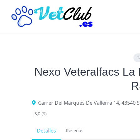
Skip
to
content
T
Nexo Veteralfacs La 
R
5,0
(9)
Detalles
Reseñas