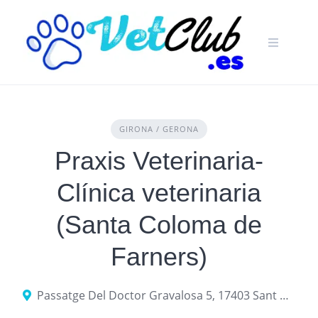
Skip
to
content
GIRONA / GERONA
Praxis Veterinaria-
Clínica veterinaria
(Santa Coloma de
Farners)
Passatge Del Doctor Gravalosa 5, 17403 Sant Hilari Sacalm, provincia de Gerona, España