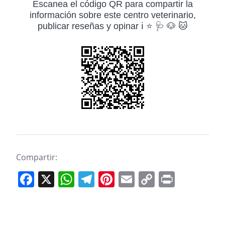
Escanea el código QR para compartir la
información sobre este centro veterinario,
publicar reseñas y opinar ℹ️ ⭐ 🩺 🐶 🐱
Compartir:
F
X
W
T
Pi
E
C
Pr
a
h
el
nt
m
o
in
c
at
e
er
ai
p
t