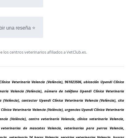
bir una reseña ⭐
os centros veterinarios afiliados a VetClub.es.
Clínica Veterinaria Valencia (València), 961023506, ubicación Upendi Clínica
rinaria Valencia (València), número de teléfono Upendi Clínica Veterinaria
a (València), contactar Upendi Clínica Veterinaria Valencia (València), cita
 Clínica Veterinaria Valencia (València), urgencias Upendi Clínica Veterinaria
ncia (València), centro veterinario Valencia, clínica veterinaria Valencia,
, veterinarios de mascotas Valencia, veterinarios para perros Valencia,
cia, veterinario 24 horas Valencia, servicios veterinarios Valencia, buscar