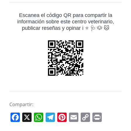
Escanea el código QR para compartir la
información sobre este centro veterinario,
publicar reseñas y opinar ℹ️ ⭐ 🩺 🐶 🐱
Compartir:
F
X
W
T
Pi
E
C
Pr
a
h
el
nt
m
o
in