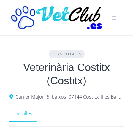
Skip
to
content
ISLAS BALEARES
Veterinària Costitx
(Costitx)
Carrer Major, 5, baixos, 07144 Costitx, Illes Balears, Spain
Detalles